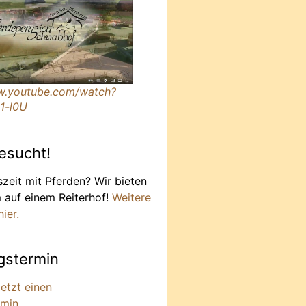
w.youtube.com/watch?
1-l0U
gesucht!
szeit mit Pferden? Wir bieten
m auf einem Reiterhof!
Weitere
ier.
gstermin
jetzt einen
rmin
.