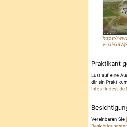
https://ww
v=GFG8Wp
Praktikant 
Lust auf eine Au
dir ein Praktiku
Infos findest du h
Besichtigun
Vereinbaren Sie
Besichtigungste